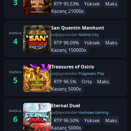
3
RTP 95.53%
Yüksek
Maks.
Kazanç 21000x
San Quentin Manhunt
SlotSıra
sağlayıcısından
Nolimit City
4
RTP 96.09%
Yüksek
Maks.
Kazanç 150000x
Treasures of Osiris
SlotSıra
sağlayıcısından
Pragmatic Play
5
RTP 96.5%
Orta
Maks.
Kazanç 5000x
Eternal Duel
SlotSıra
sağlayıcısından
Hacksaw Gaming
6
RTP 96.50%
Yüksek
Maks.
Kazanç 5000x