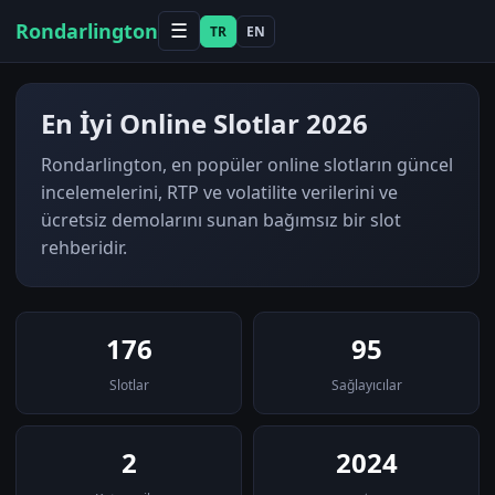
Rondarlington
☰
TR
EN
En İyi Online Slotlar 2026
Rondarlington, en popüler online slotların güncel
incelemelerini, RTP ve volatilite verilerini ve
ücretsiz demolarını sunan bağımsız bir slot
rehberidir.
176
95
Slotlar
Sağlayıcılar
2
2024