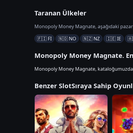
Taranan Ülkeler
Monopoly Money Magnate, aşağıdaki pazarl
🇫🇮 FI
🇳🇴 NO
🇳🇿 NZ
🇮🇪 IE
🇦
Monopoly Money Magnate. En İ
Monopoly Money Magnate, kataloğumuzdaki 1
Benzer SlotSıraya Sahip Oyunl