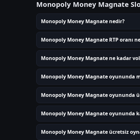
Monopoly Money Magnate Slo
Monopoly Money Magnate nedir?
Monopoly Money Magnate RTP oranı ne
Monopoly Money Magnate ne kadar vola
Monopoly Money Magnate oyununda mü
Monopoly Money Magnate oyununda üc
Monopoly Money Magnate oyununda ka
Monopoly Money Magnate ücretsiz oyna