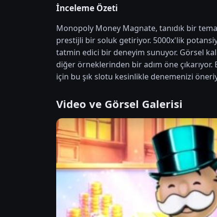
İnceleme Özeti
Monopoly Money Magnate, tanıdık bir temayı
prestijli bir soluk getiriyor. 5000x'lik potans
tatmin edici bir deneyim sunuyor. Görsel ka
diğer örneklerinden bir adım öne çıkarıyor.
için bu şık slotu kesinlikle denemenizi öneri
Video ve Görsel Galerisi