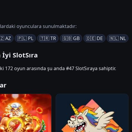
ardaki oyunculara sunulmaktadır:
🇿 AZ
🇵🇱 PL
🇹🇷 TR
🇬🇧 GB
🇩🇪 DE
🇳🇱 NL
yi SlotSıra
72 oyun arasında şu anda #47 SlotSıraya sahiptir.
ar