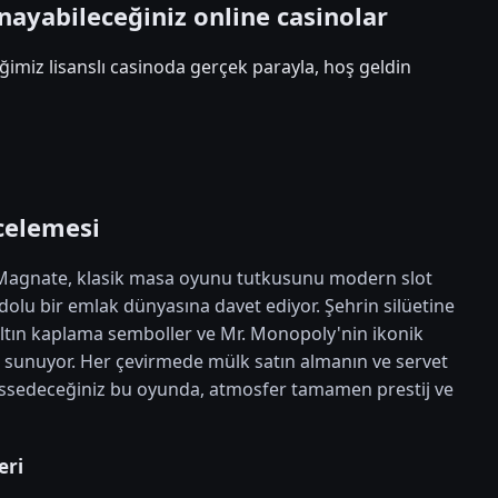
yabileceğiniz online casinolar
z lisanslı casinoda gerçek parayla, hoş geldin
celemesi
agnate, klasik masa oyunu tutkusunu modern slot
 dolu bir emlak dünyasına davet ediyor. Şehrin silüetine
 altın kaplama semboller ve Mr. Monopoly'nin ikonik
len sunuyor. Her çevirmede mülk satın almanın ve servet
 hissedeceğiniz bu oyunda, atmosfer tamamen prestij ve
eri