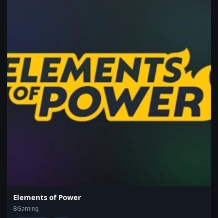
Elements of Power
BGaming