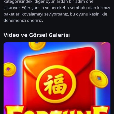
kategorisindeki diğer oyunlardan bir adım öne
çıkarıyor. Eğer şansın ve bereketin sembolü olan kırmızı
paketleri kovalamayı seviyorsanız, bu oyunu kesinlikle
denemenizi öneririz.
Video ve Görsel Galerisi