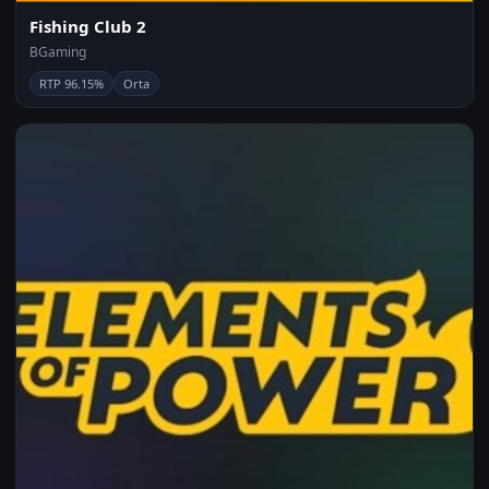
Fishing Club 2
BGaming
RTP 96.15%
Orta