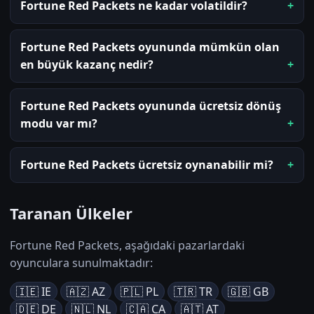
Fortune Red Packets ne kadar volatildir?
Fortune Red Packets oyununda mümkün olan
en büyük kazanç nedir?
Fortune Red Packets oyununda ücretsiz dönüş
modu var mı?
Fortune Red Packets ücretsiz oynanabilir mi?
Taranan Ülkeler
Fortune Red Packets, aşağıdaki pazarlardaki
oyunculara sunulmaktadır:
🇮🇪 IE
🇦🇿 AZ
🇵🇱 PL
🇹🇷 TR
🇬🇧 GB
🇩🇪 DE
🇳🇱 NL
🇨🇦 CA
🇦🇹 AT