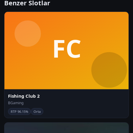
Benzer Slotlar
Fishing Club 2
BGaming
RTP 96.15%
Orta