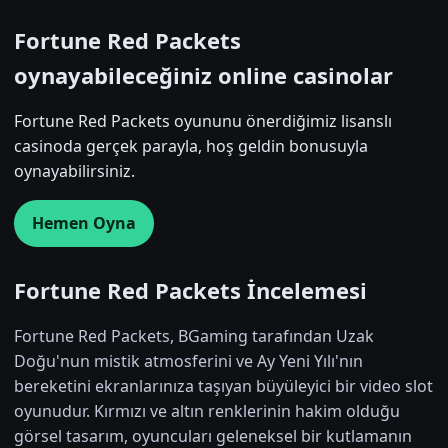
Fortune Red Packets
oynayabileceğiniz online casinolar
Fortune Red Packets oyununu önerdiğimiz lisanslı
casinoda gerçek parayla, hoş geldin bonusuyla
oynayabilirsiniz.
Hemen Oyna
Fortune Red Packets İncelemesi
Fortune Red Packets, BGaming tarafından Uzak
Doğu'nun mistik atmosferini ve Ay Yeni Yılı'nın
bereketini ekranlarınıza taşıyan büyüleyici bir video slot
oyunudur. Kırmızı ve altın renklerinin hakim olduğu
görsel tasarım, oyuncuları geleneksel bir kutlamanın