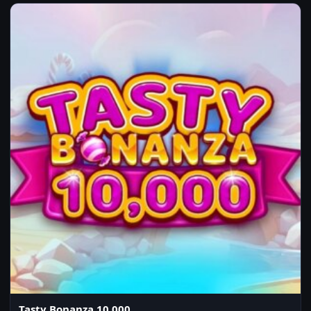
Tasty Bonanza 10,000