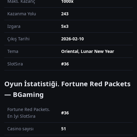
Maks. Kazanç
1000x
Kazanma Yolu
243
Izgara
5x3
Çıkış Tarihi
2026-02-10
Tema
Oriental, Lunar New Year
SlotSıra
#36
Oyun İstatistiği. Fortune Red Packets
— BGaming
Fortune Red Packets.
#36
En İyi SlotSıra
Casino sayısı
51