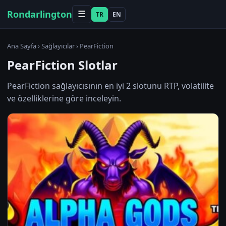
Rondarlington
☰
TR
EN
Ana Sayfa
›
Sağlayıcılar
› PearFiction
PearFiction Slotlar
PearFiction sağlayıcısının en iyi 2 slotunu RTP, volatilite
ve özelliklerine göre inceleyin.