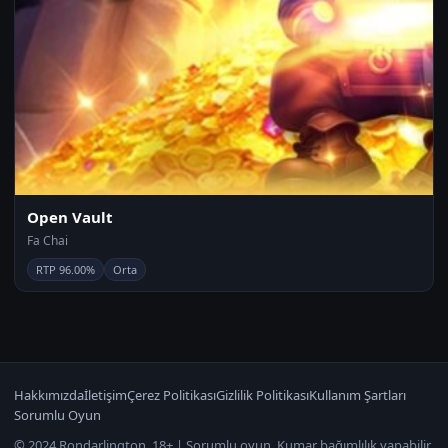
Open Vault
Fa Chai
RTP 96.00%
Orta
Hakkımızda
İletişim
Çerez Politikası
Gizlilik Politikası
Kullanım Şartları
Sorumlu Oyun
© 2024 Rondarlington. 18+ | Sorumlu oyun. Kumar bağımlılık yapabilir.