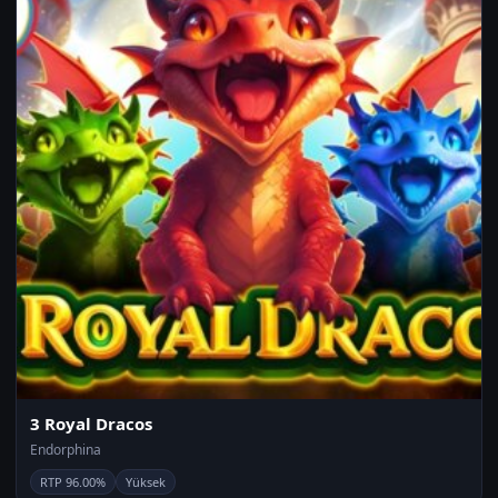
3 Royal Dracos
Endorphina
RTP 96.00%
Yüksek