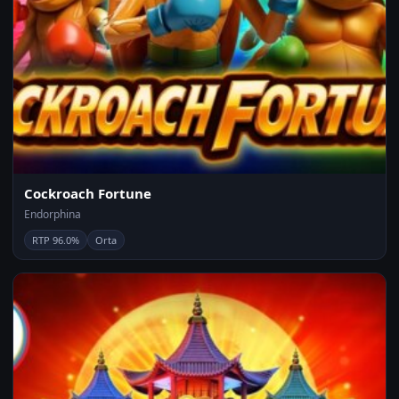
Cockroach Fortune
Endorphina
RTP 96.0%
Orta