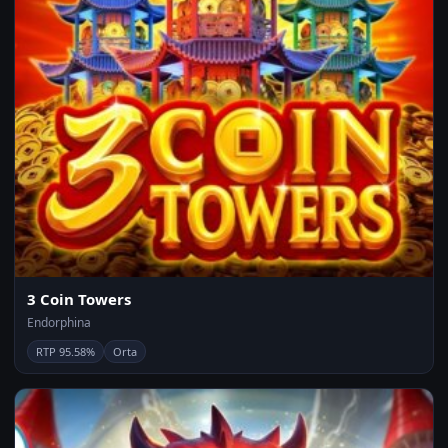
3 Coin Towers
Endorphina
RTP 95.58%
Orta