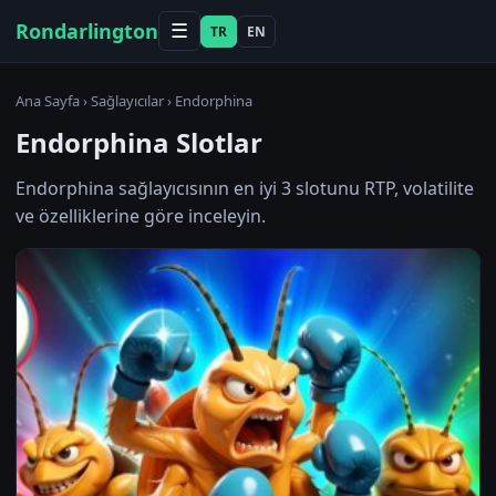
Rondarlington
☰
TR
EN
Ana Sayfa
›
Sağlayıcılar
› Endorphina
Endorphina Slotlar
Endorphina sağlayıcısının en iyi 3 slotunu RTP, volatilite
ve özelliklerine göre inceleyin.