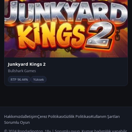
Junkyard Kings 2
Bullshark Games
RTP 96.44%
Yüksek
Hakkımızda
İletişim
Çerez Politikası
Gizlilik Politikası
Kullanım Şartları
Sorumlu Oyun
© 2024 Rondarlington. 18+ | Sorumlu oyun. Kumar bağımlılık yapabilir.